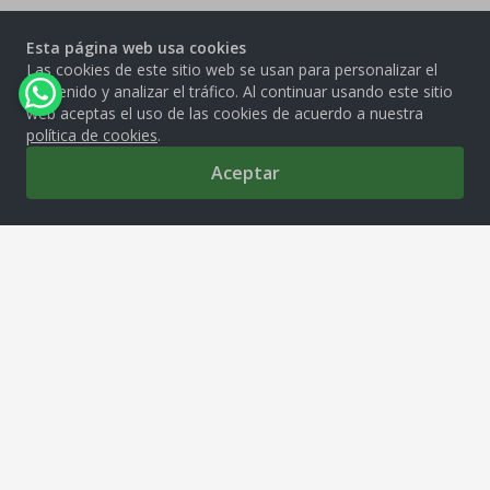
Esta página web usa cookies
Las cookies de este sitio web se usan para personalizar el
contenido y analizar el tráfico. Al continuar usando este sitio
web aceptas el uso de las cookies de acuerdo a nuestra
política de cookies
.
Aceptar
0
MOLITALIA S.A.
Av. República de Venezuela 2850, Cercado de Lima, 15081
tiendamolitalia@molitalia.com.pe
Solo Whatsapp