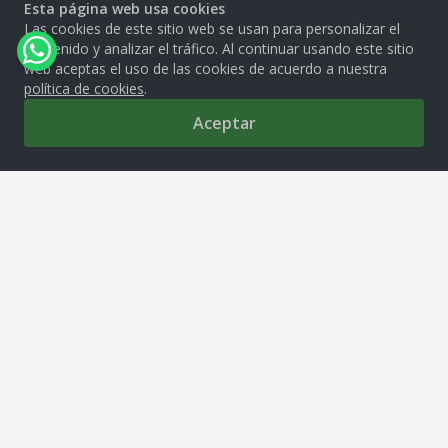
Esta página web usa cookies
Las cookies de este sitio web se usan para personalizar el
contenido y analizar el tráfico. Al continuar usando este sitio
web aceptas el uso de las cookies de acuerdo a nuestra
política de cookies
.
Aceptar
0
MOLITALIA S.A.
Av. República de Venezuela 2850, Cercado de Lima, 15081
tiendamolitalia@molitalia.com.pe
Solo Whatsapp