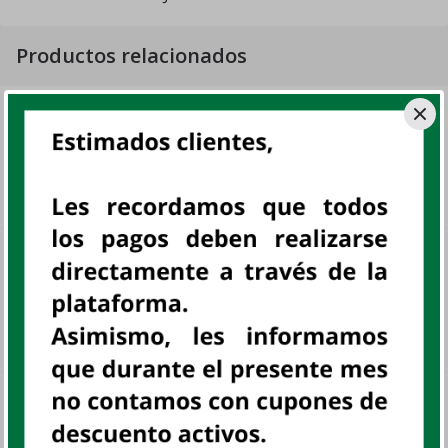
Productos relacionados
GRETEL FRESA 16X6X32GR.
DP
sku:
801874
S/ 3
.
99
COSTA VIZZIO ESTUCHE 122 GR
UN
VIZZIO, UN
sku:
801205
S/ 10
.
30
GALLETA VAINIYA 6x32 GR
DP
COSTA, DISP