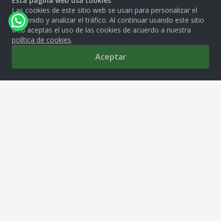
Esta página web usa cookies
Las cookies de este sitio web se usan para personalizar el
contenido y analizar el tráfico. Al continuar usando este sitio
web aceptas el uso de las cookies de acuerdo a nuestra
política de cookies
.
Aceptar
0
MOLITALIA S.A.
Av. República de Venezuela 2850, Cercado de Lima, 15081
tiendamolitalia@molitalia.com.pe
Solo Whatsapp