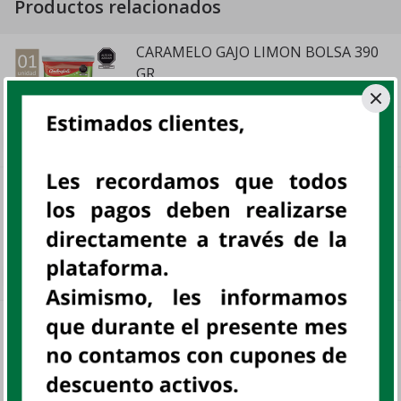
Productos relacionados
CARAMELO GAJO LIMON BOLSA 390
GR
UN
AMBROSOLI, UN
sku:
802604
S/ 7
.
60
OLD ENGLAND TOFFEE CHOCOLATE
BOLSA 550GR
UN
OET, UN
sku:
800300
S/ 13
.
97
OLD ENGLAND TOFFEE MINT BOLSA
550 GR
UN
OET, UN
sku:
800302