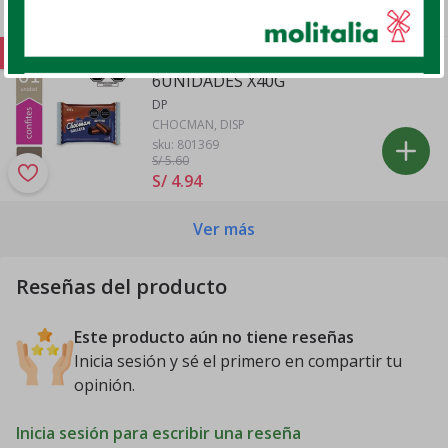
S/ 13
.
97
Oferta
GALLETA RELLENA CHOCMAN DP
6UNIDADES X40G
DP
CHOCMAN, DISP
sku:
801369
S/ 5
.60
S/ 4
.
94
Ver más
Reseñas del producto
Este producto aún no tiene reseñas
Inicia sesión y sé el primero en compartir tu
opinión.
Inicia sesión para escribir una reseña