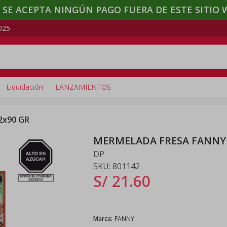
 SE ACEPTA NINGÚN PAGO FUERA DE ESTE SITIO 
025
Liquidación
LANZAMIENTOS
2x90 GR
MERMELADA FRESA FANNY 
DP
SKU:
801142
S/ 21
.
60
Marca
:
FANNY