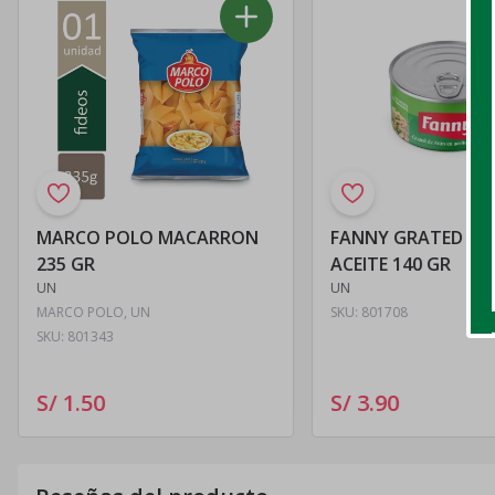
MARCO POLO MACARRON
FANNY GRATED AT
235 GR
ACEITE 140 GR
UN
UN
MARCO POLO, UN
SKU:
801708
SKU:
801343
S/ 1
.
50
S/ 3
.
90