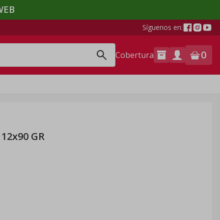
WEB
Síguenos en:
0
Cobertura
12x90 GR