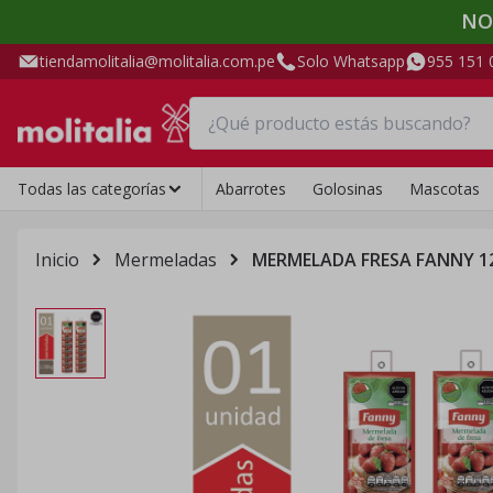
NO
tiendamolitalia@molitalia.com.pe
Solo Whatsapp
955 151 
Todas las categorías
Abarrotes
Golosinas
Mascotas
Inicio
Mermeladas
MERMELADA FRESA FANNY 1