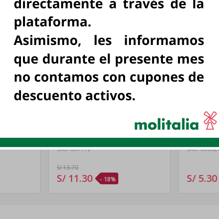
UN EN
QUINUA AVENA PREMIUM 3
QUINUA AVENA 3 OSITOS
OSITOS 900 GR
270 GR
UN
UN
3 OSITOS, UN
3 OSITOS, 
SKU:
801172
SKU:
80082
S/ 13
.70
S/ 11
.
30
S/ 5
.
30
- 18%