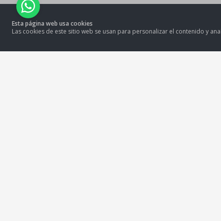
Esta página web usa cookies
Las cookies de este sitio web se usan para personalizar el contenido y anal
MOLITALIA S.A.
Av. República de Venezuela 2850, Cercado de Lima, 15081
tiendamolitalia@molitalia.com.pe
Solo Whatsapp