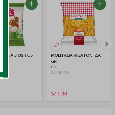
MOLITALIA RIGATONI 250
GR
UN
UN
SKU:
801018
6
S/ 1
.
90