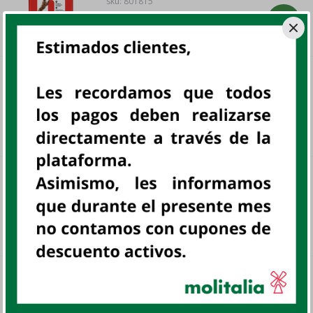
sku:
801815
S/ 81
.
20
NVO MIMASKOT CARNES RMG 3KG
BOL
sku:
801913
S/ 29
.
00
NVO MIMASKOT GATOS SALMON
13KG
BOL
sku:
801926
S/ 105
.
00
MIMASKOT GATOS POLLO 9KG
BOL
sku:
801935