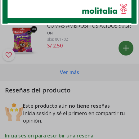
sku:
802610
S/ 7
.60
S/ 6
.
82
GOMAS AMBROSITOS ACIDOS 90GR
UN
sku:
801702
S/ 2
.
50
Ver más
Reseñas del producto
Este producto aún no tiene reseñas
Inicia sesión y sé el primero en compartir tu
opinión.
Inicia sesión para escribir una reseña