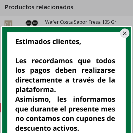
Productos relacionados
Wafer Costa Sabor Fresa 105 Gr
UN
COSTA, UN
sku:
801287
S/ 1
.
80
CEREALBAR MANZANA CANELA 12x18
GR
DP
CEREALBAR, DISP
sku:
800109
S/ 6
.
18
OFERTA
CARAMELO COCOROKOS LIMON
BOLSA 350GR
UN
AMBROSOLI, UN