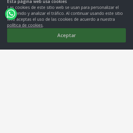
Esta página web usa cookies
Las cookies de este sitio web se usan para personalizar el
contenido y analizar el tráfico. Al continuar usando este sitio
web aceptas el uso de las cookies de acuerdo a nuestra
política de cookies
.
Aceptar
0
MOLITALIA S.A.
Av. República de Venezuela 2850, Cercado de Lima, 15081
tiendamolitalia@molitalia.com.pe
Solo Whatsapp