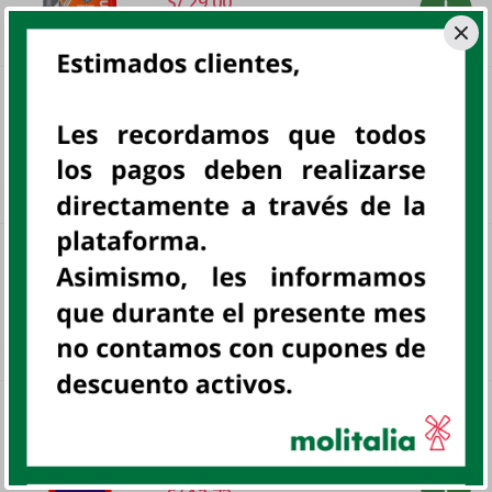
S/ 29
.
00
NVO MIMASKOT CORDERO RZ PEQ
22KG
BOL
sku:
801904
S/ 140
.
50
NVO MIMASKOT CARNES RMG 1KG
BOL
sku:
801914
S/ 11
.
00
NVO NUTRICAN ADULTOS 2 KG
UN
NUTRICAN, UN, PERRO
sku:
801817