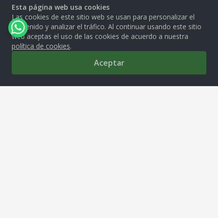
Esta página web usa cookies
Las cookies de este sitio web se usan para personalizar el
contenido y analizar el tráfico. Al continuar usando este sitio
web aceptas el uso de las cookies de acuerdo a nuestra
política de cookies
.
Aceptar
0
MOLITALIA S.A.
Av. República de Venezuela 2850, Cercado de Lima, 15081
tiendamolitalia@molitalia.com.pe
Solo Whatsapp