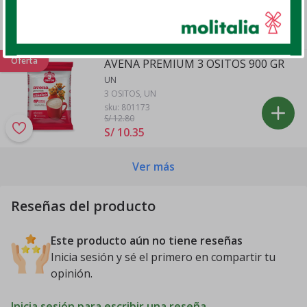
sku:
802312
S/ 14
.
60
Oferta
AVENA PREMIUM 3 OSITOS 900 GR
UN
3 OSITOS, UN
sku:
801173
S/ 12
.80
S/ 10
.
35
Ver más
Reseñas del producto
Este producto aún no tiene reseñas
Inicia sesión y sé el primero en compartir tu
opinión.
Inicia sesión para escribir una reseña