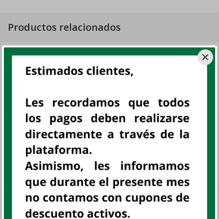
Productos relacionados
TORNILLO MOLITALIA FAMILIAR 500
GR
UN
MOLITALIA, UN
sku:
800574
S/ 3
.
60
SPAGHETTI MOLITALIA 450 GR
UN
MOLITALIA, UN
sku:
801266
S/ 3
.
33
COCKTAIL DE FRUTAS FANNY 820 GR
UN
FANNY, UN