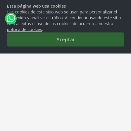
Esta página web usa cookies
Las cookies de este sitio web se usan para personalizar el
contenido y analizar el tráfico. Al continuar usando este sitio
web aceptas el uso de las cookies de acuerdo a nuestra
política de cookies
.
Aceptar
0
MOLITALIA S.A.
Av. República de Venezuela 2850, Cercado de Lima, 15081
tiendamolitalia@molitalia.com.pe
Solo Whatsapp