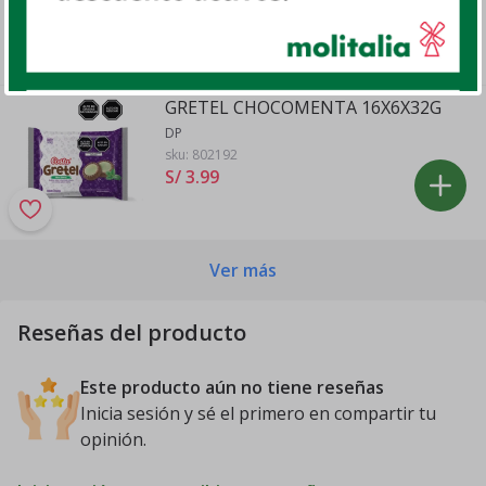
AMBROSOLI, UN
sku:
802616
S/ 7
.
60
GRETEL CHOCOMENTA 16X6X32G
DP
sku:
802192
S/ 3
.
99
Ver más
Reseñas del producto
Este producto aún no tiene reseñas
Inicia sesión y sé el primero en compartir tu
opinión.