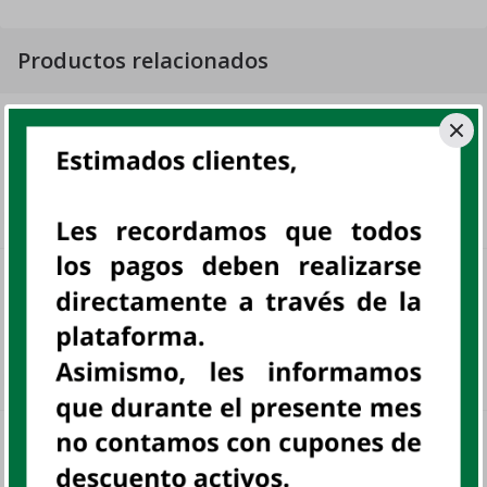
Productos relacionados
GOMAS AMBROREINO 12X90 GR
UN
sku:
801832
S/ 3
.
00
CARAMELO FULL CHERRY DP 24
UNIDADES
DP
FULL, DISP
sku:
803501
S/ 22
.
80
CARAMELO GAJO SURTIDO BOLSA 390
GR
UN