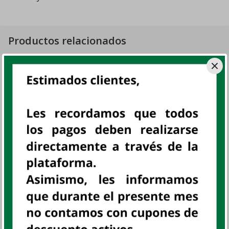
Productos relacionados
COSTA MECANO MANJAR 32x19 GR
DP
MECANO, DISP
sku:
802067
S/ 24
.
30
WAFER NIK FRESA DP 6 UNIDADES
DP
NIK, DISP
sku:
800884
S/ 3
.
99
GOMAS GUSANOS GRANEL 480 GR
UN