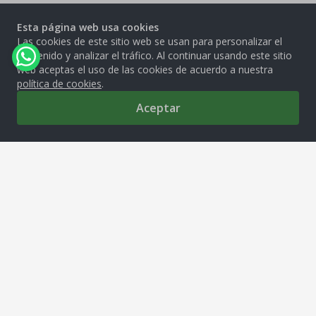
Esta página web usa cookies
Las cookies de este sitio web se usan para personalizar el
contenido y analizar el tráfico. Al continuar usando este sitio
web aceptas el uso de las cookies de acuerdo a nuestra
política de cookies
.
Aceptar
0
MOLITALIA S.A.
Av. República de Venezuela 2850, Cercado de Lima, 15081
tiendamolitalia@molitalia.com.pe
Solo Whatsapp