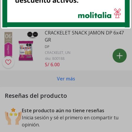
sku:
801662
S/ 10
.
92
CRACKELET SNACK JAMON DP 6x47
GR
DP
CRACKELET, UN
sku:
800188
S/ 6
.
00
Ver más
Reseñas del producto
Este producto aún no tiene reseñas
Inicia sesión y sé el primero en compartir tu
opinión.