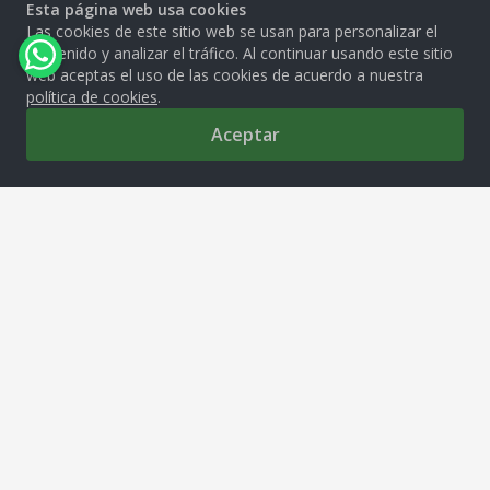
Esta página web usa cookies
Las cookies de este sitio web se usan para personalizar el
contenido y analizar el tráfico. Al continuar usando este sitio
web aceptas el uso de las cookies de acuerdo a nuestra
política de cookies
.
Aceptar
0
MOLITALIA S.A.
Av. República de Venezuela 2850, Cercado de Lima, 15081
tiendamolitalia@molitalia.com.pe
Solo Whatsapp