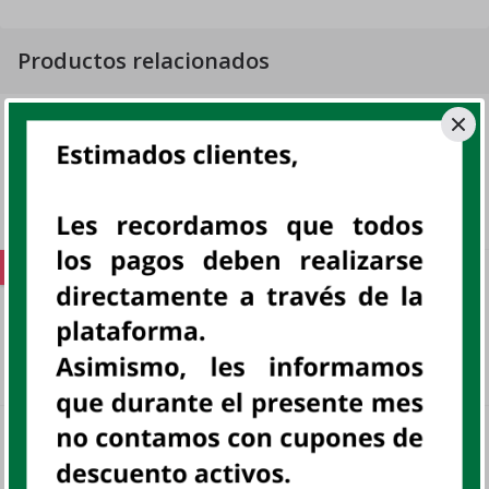
Productos relacionados
FULL MANDARINA DP 24 UNIDADES
DP
FULL, DISP
sku:
803508
S/ 19
.
70
Oferta
GALLETA CHIPS CHOCOLATE 6X34GR
DP
sku:
801332
S/ 5
.14
S/ 3
.
99
GRETEL CHOCOMENTA 16X6X32G
DP
sku:
802192