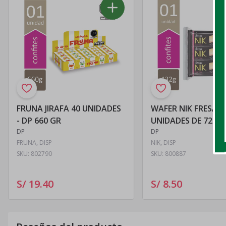
FRUNA JIRAFA 40 UNIDADES
WAFER NIK FRESA D
- DP 660 GR
UNIDADES DE 72GR 
DP
DP
FRUNA, DISP
NIK, DISP
SKU:
802790
SKU:
800887
S/ 19
.
40
S/ 8
.
50