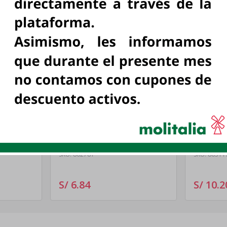
P 6
CARAMELO ARBOLITO 283
GOMAS 
C/U
GR
UNIDAD
UN
DP
AMBROSOLI, UN
AMBROSOLI,
SKU:
802781
SKU:
80311
S/ 6
.
84
S/ 10
.
2