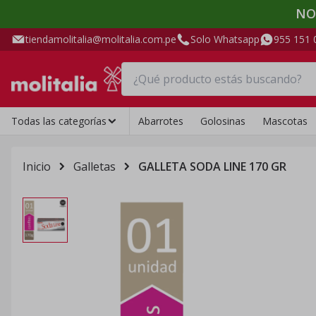
NO
tiendamolitalia@molitalia.com.pe
Solo Whatsapp
955 151 
Todas las categorías
Abarrotes
Golosinas
Mascotas
Inicio
Galletas
GALLETA SODA LINE 170 GR