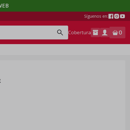
WEB
Síguenos en:
0
Cobertura
R