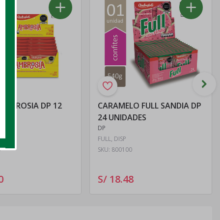
AMBROSIA DP 12
CARAMELO FULL SANDIA DP
ES
24 UNIDADES
DP
 DISP
FULL, DISP
7
SKU:
800100
0
S/ 18
.
48