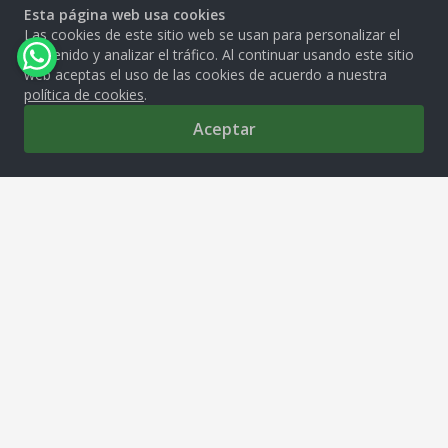
Esta página web usa cookies
Las cookies de este sitio web se usan para personalizar el
contenido y analizar el tráfico. Al continuar usando este sitio
web aceptas el uso de las cookies de acuerdo a nuestra
política de cookies
.
Aceptar
0
MOLITALIA S.A.
Av. República de Venezuela 2850, Cercado de Lima, 15081
tiendamolitalia@molitalia.com.pe
Solo Whatsapp