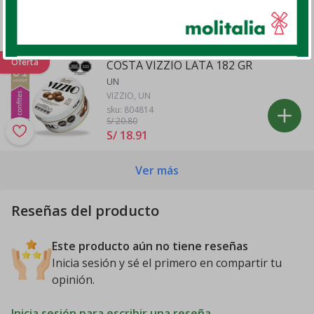
S/ 10
.
30
Oferta
COSTA VIZZIO LATA 182 GR
UN
VIZZIO, UN
sku:
804814
S/ 20
.80
S/ 18
.
91
Ver más
Reseñas del producto
Este producto aún no tiene reseñas
Inicia sesión y sé el primero en compartir tu
opinión.
Inicia sesión para escribir una reseña