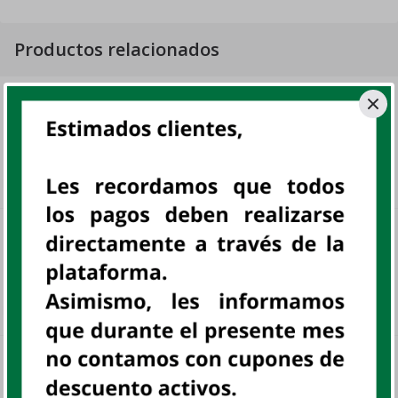
Productos relacionados
WAFER NIK FRESA DP 6 UNIDADES DE
72GR C/U
DP
NIK, DISP
sku:
800887
S/ 8
.
50
GALLETA CHOCODONUTS 204 GR.
UN
COSTA, UN
sku:
801267
S/ 8
.
43
COSTA VIZZIO GRAGEAS MIX 122 GR.
UN
sku:
801696