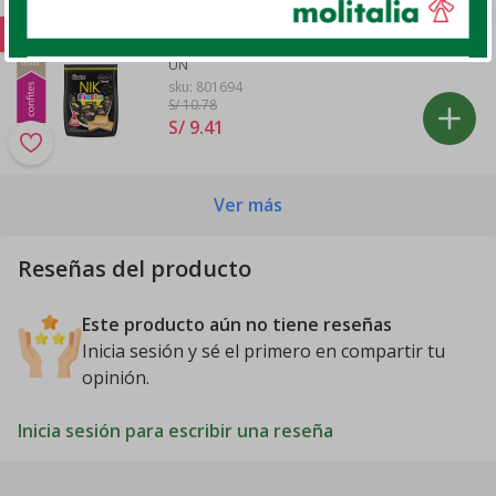
Oferta
NIK FIESTA 20X13.5GR
UN
sku:
801694
S/ 10
.78
S/ 9
.
41
Ver más
Reseñas del producto
Este producto aún no tiene reseñas
Inicia sesión y sé el primero en compartir tu
opinión.
Inicia sesión para escribir una reseña