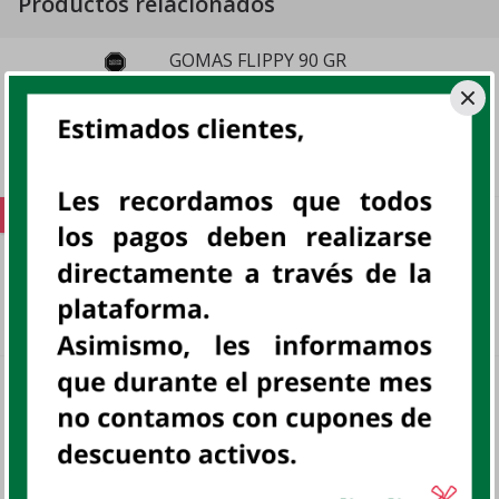
Productos relacionados
GOMAS FLIPPY 90 GR
UN
AMBROSOLI, UN
sku:
800653
S/ 2
.
85
Oferta
BIZCOCHO CHOCMAN BLACK 6X29GR
DP
CHOCMAN, DISP
sku:
800596
S/ 3
.
70
Bizcocho CHOCMAN Sixpack 6x33.5 gr
UN
sku:
801750
S/ 4
.
28