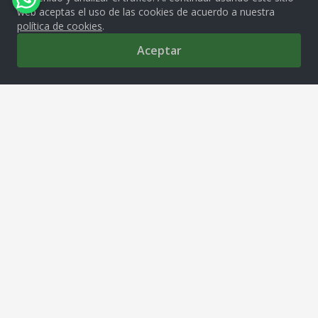
web aceptas el uso de las cookies de acuerdo a nuestra
política de cookies
.
Aceptar
0
MOLITALIA S.A.
Av. República de Venezuela 2850, Cercado de Lima, 15081
tiendamolitalia@molitalia.com.pe
Solo Whatsapp
Acerca de